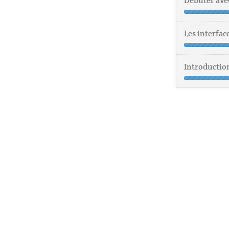
Débuter ave
Les interfa
Introductio