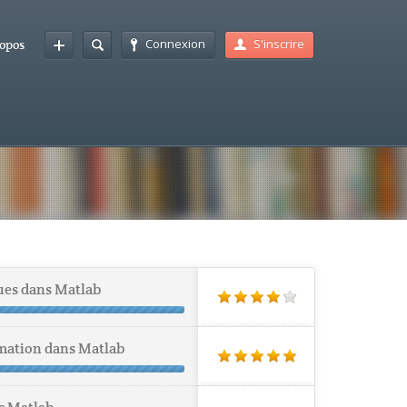
Connexion
S'inscrire
opos
ues dans Matlab
mation dans Matlab