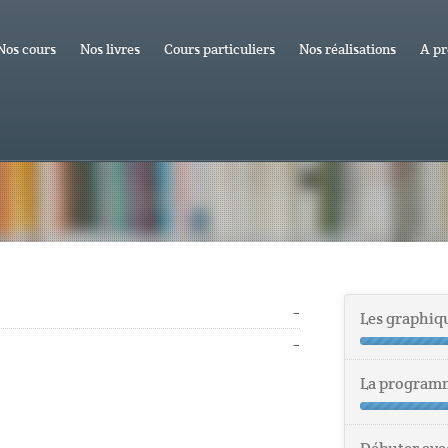
Nos cours
Nos livres
Cours particuliers
Nos réalisations
A pr
–
Les graphiq
–
La program