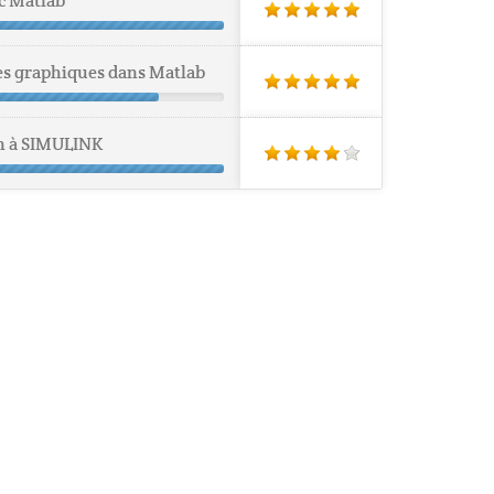
c Matlab
ces graphiques dans Matlab
n à SIMULINK