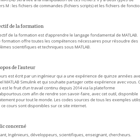
ers M : les fichiers de commandes (fichiers scripts) et les fichiers de fonctio
ctif de la formation
jectif de la formation est d’apprendre le langage fondamental de MATLAB.
e formation offre toutes les compétences nécessaires pour résoudre des
lèmes scientifiques et techniques sous MATLAB.
opos de l’auteur
ours est écrit par un ingénieur qui a une expérience de quinze années ave
ciel MATLAB Simulink et qui souhaite partager cette expérience avec vous. 
 est le fruit d’un travail continu depuis 2014 via la plateforme
bpourtous.com afin de rendre son savoir-faire, avec cet outil, disponible
uitement pour tout le monde. Les codes sources de tous les exemples utili
ce cours sont disponibles sur ce site internet.
lic concerné
iant, Ingénieurs, développeurs, scientifiques, enseignant, chercheurs.