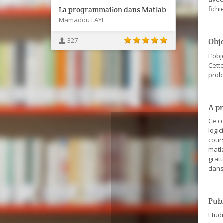
fichi
La programmation dans Matlab
Mamadou FAYE
327
Obje
L’ob
Cett
prob
A pr
Ce c
logi
cours
matla
grat
dans 
Pub
Etud