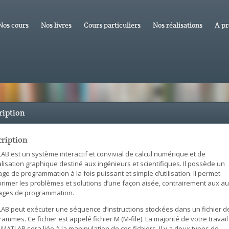
Nos cours
Nos livres
Cours particuliers
Nos réalisations
A pr
ription
cription
AB est un système interactif et convivial de calcul numérique et de
lisation graphique destiné aux ingénieurs et scientifiques. Il possède un
ge de programmation à la fois puissant et simple d’utilisation. Il permet
primer les problèmes et solutions d’une façon aisée, contrairement aux au
ages de programmation.
AB peut exécuter une séquence d’instructions stockées dans un fichier d
ammes. Ce fichier est appelé fichier M (M-file). La majorité de votre travail
MATLAB sera liée à la manipulation de ces fichiers. Il y a deux types de