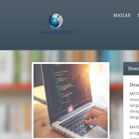
MATLAB
Desc
Des
MATL
visua
langa
d’ex
lang
MATL
progr
avec 