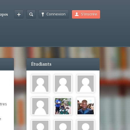
Connexion
S'inscrire
opos
Étudiants
tres
e