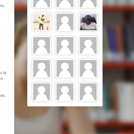
ns.
c le
Ce
sés