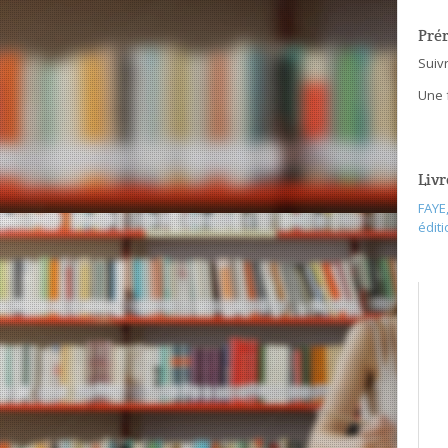
Pré
Suiv
Une f
Livr
FAYE
éditi