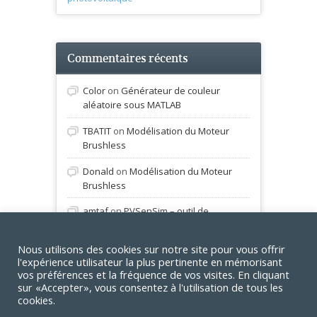
Commentaires récents
Color
on
Générateur de couleur
aléatoire sous MATLAB
TBATIT
on
Modélisation du Moteur
Brushless
Donald
on
Modélisation du Moteur
Brushless
amtaf
on
PVSenSim – outil de
simulation photovoltaïque
Nous utilisons des cookies sur notre site pour vous offrir
sucheful
on
Modélisation du Moteur
l'expérience utilisateur la plus pertinente en mémorisant
Brushless
vos préférences et la fréquence de vos visites. En cliquant
sur «Accepter», vous consentez à l'utilisation de tous les
cookies.
© 2022 Matlabpourtous