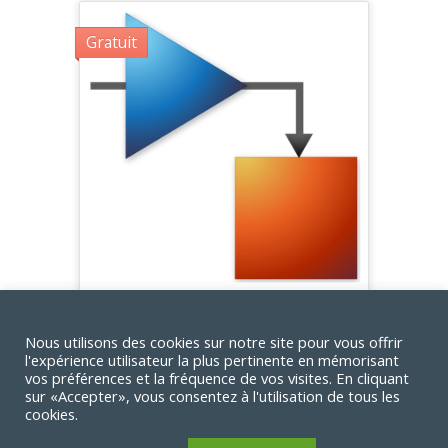
Gratuit
Introduction à SIMULINK
Mamadou FAYE
Nous utilisons des cookies sur notre site pour vous offrir
l'expérience utilisateur la plus pertinente en mémorisant
167
vos préférences et la fréquence de vos visites. En cliquant
sur «Accepter», vous consentez à l'utilisation de tous les
cookies.
© 2022 Matlabpourtous
TM
TM