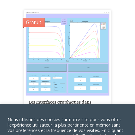
Gratuit
Les interfaces graphiques dans
Matlab
Mamadou FAYE
Nous utilisons des cookies sur notre site pour vous offrir
l'expérience utilisateur la plus pertinente en mémorisant
221
vos préférences et la fréquence de vos visites. En cliquant