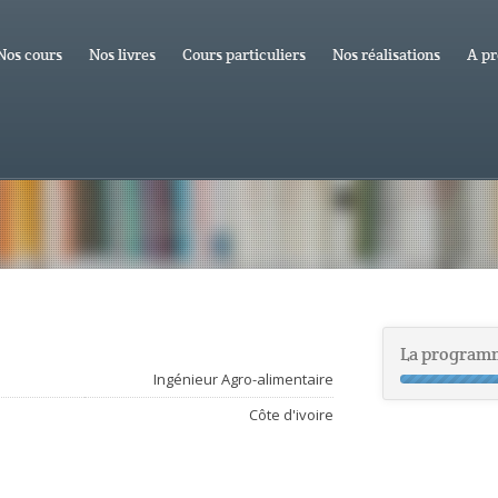
Nos cours
Nos livres
Cours particuliers
Nos réalisations
A pr
La program
Ingénieur Agro-alimentaire
Côte d'ivoire